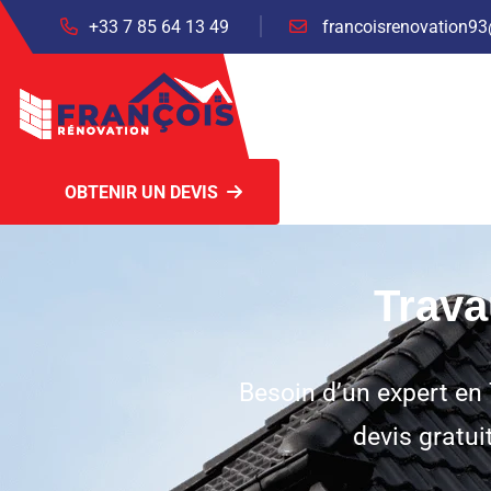
+33 7 85 64 13 49
francoisrenovation9
OBTENIR UN DEVIS
Trava
Besoin d’un expert en
devis gratui